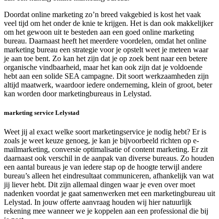
Doordat online marketing zo’n breed vakgebied is kost het vaak
veel tijd om het onder de knie te krijgen. Het is dan ook makkelijker
om het gewoon uit te besteden aan een goed online marketing
bureau. Daarnaast heeft het meerdere voordelen, omdat het online
marketing bureau een strategie voor je opstelt weet je meteen waar
je aan toe bent. Zo kan het zijn dat je op zoek bent naar een betere
organische vindbaarheid, maar het kan ook zijn dat je voldoende
hebt aan een solide SEA campagne. Dit soort werkzaamheden zijn
altijd maatwerk, waardoor iedere onderneming, klein of groot, beter
kan worden door marketingbureaus in Lelystad.
marketing service Lelystad
Weet jij al exact welke soort marketingservice je nodig hebt? Er is
zoals je weet keuze genoeg, je kan je bijvoorbeeld richten op e-
mailmarketing, conversie optimalisatie of content marketing. Er zit
daarnaast ook verschil in de aanpak van diverse bureaus. Zo houden
een aantal bureaus je van iedere stap op de hoogte terwijl andere
bureau’s alleen het eindresultaat communiceren, afhankelijk van wat
jij liever hebt. Dit zijn allemaal dingen waar je even over moet
nadenken voordat je gaat samenwerken met een marketingbureau uit
Lelystad. In jouw offerte aanvraag houden wij hier natuurlijk
rekening mee wanneer we je koppelen aan een professional die bij