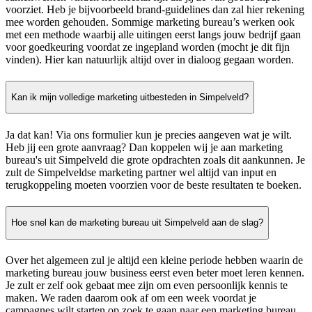
voorziet. Heb je bijvoorbeeld brand-guidelines dan zal hier rekening
mee worden gehouden. Sommige marketing bureau’s werken ook
met een methode waarbij alle uitingen eerst langs jouw bedrijf gaan
voor goedkeuring voordat ze ingepland worden (mocht je dit fijn
vinden). Hier kan natuurlijk altijd over in dialoog gegaan worden.
Kan ik mijn volledige marketing uitbesteden in Simpelveld?
Ja dat kan! Via ons formulier kun je precies aangeven wat je wilt.
Heb jij een grote aanvraag? Dan koppelen wij je aan marketing
bureau's uit Simpelveld die grote opdrachten zoals dit aankunnen. Je
zult de Simpelveldse marketing partner wel altijd van input en
terugkoppeling moeten voorzien voor de beste resultaten te boeken.
Hoe snel kan de marketing bureau uit Simpelveld aan de slag?
Over het algemeen zul je altijd een kleine periode hebben waarin de
marketing bureau jouw business eerst even beter moet leren kennen.
Je zult er zelf ook gebaat mee zijn om even persoonlijk kennis te
maken. We raden daarom ook af om een week voordat je
campagnes wilt starten op zoek te gaan naar een marketing bureau.