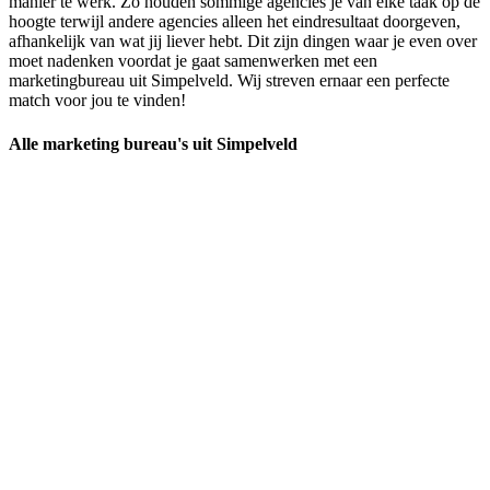
manier te werk. Zo houden sommige agencies je van elke taak op de
hoogte terwijl andere agencies alleen het eindresultaat doorgeven,
afhankelijk van wat jij liever hebt. Dit zijn dingen waar je even over
moet nadenken voordat je gaat samenwerken met een
marketingbureau uit Simpelveld. Wij streven ernaar een perfecte
match voor jou te vinden!
Alle marketing bureau's uit Simpelveld