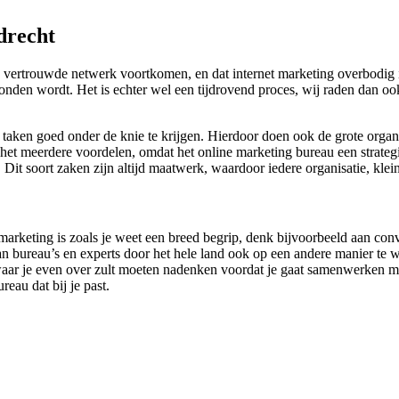
drecht
 vertrouwde netwerk voortkomen, en dat internet marketing overbodig is
gevonden wordt. Het is echter wel een tijdrovend proces, wij raden dan
 taken goed onder de knie te krijgen. Hierdoor doen ook de grote organ
het meerdere voordelen, omdat het online marketing bureau een strategi
. Dit soort zaken zijn altijd maatwerk, waardoor iedere organisatie, kl
marketing is zoals je weet een breed begrip, denk bijvoorbeeld aan con
n bureau’s en experts door het hele land ook op een andere manier te 
en waar je even over zult moeten nadenken voordat je gaat samenwerken m
eau dat bij je past.