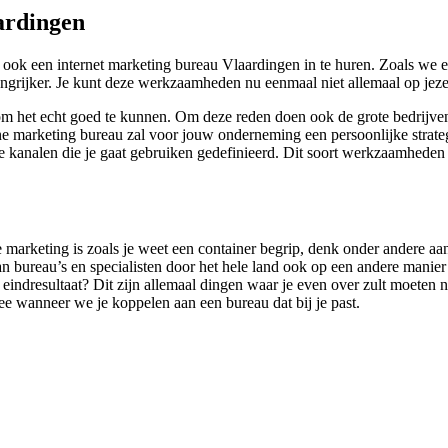
ardingen
ok een internet marketing bureau Vlaardingen in te huren. Zoals we e
grijker. Je kunt deze werkzaamheden nu eenmaal niet allemaal op jezelf
om het echt goed te kunnen. Om deze reden doen ook de grote bedrijve
ne marketing bureau zal voor jouw onderneming een persoonlijke strateg
e kanalen die je gaat gebruiken gedefinieerd. Dit soort werkzaamheden 
ine marketing is zoals je weet een container begrip, denk onder andere a
n bureau’s en specialisten door het hele land ook op een andere manie
 eindresultaat? Dit zijn allemaal dingen waar je even over zult moete
e wanneer we je koppelen aan een bureau dat bij je past.