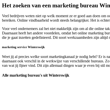
Het zoeken van een marketing bureau Win
Veel bedrijven weten niet op welk moment ze er goed aan doen om ook 
bereiken. Online vindbaarheid wordt steeds belangrijker. Het is echte
Voor veel ondernemers zal het niet makkelijk zijn om al die online t
Daarnaast heeft het andere voordelen, omdat het online marketing bur
die je gaat inzetten gedefinieerd. Dit soort werkzaamheden zijn altij
marketing service Winterswijk
Weet jij al precies welke soort marketingkanaal je nodig hebt? Er is n
daarnaast ook verschil in de werkwijze van verschillende bureaus. Zo 
van wat jij fijner vind. Dit zijn allemaal dingen waar je even bij stil
Alle marketing bureau's uit Winterswijk