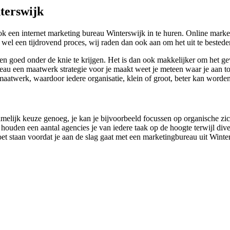
terswijk
een internet marketing bureau Winterswijk in te huren. Online marketi
r wel een tijdrovend proces, wij raden dan ook aan om het uit te beste
aken goed onder de knie te krijgen. Het is dan ook makkelijker om het 
eau een maatwerk strategie voor je maakt weet je meteen waar je aan to
d maatwerk, waardoor iedere organisatie, klein of groot, beter kan word
amelijk keuze genoeg, je kan je bijvoorbeeld focussen op organische zic
houden een aantal agencies je van iedere taak op de hoogte terwijl dive
 moet staan voordat je aan de slag gaat met een marketingbureau uit Wint