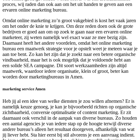
proces, wij raden dan ook aan om het uit handen te geven aan een
ervaren online marketing bureau.
Omdat online marketing zo’n groot vakgebied is kost het vaak jaren
om het onder de knie te krijgen. Om deze reden doen ook de grote
bedrijven er goed aan om op zoek te gaan naar een ervaren online
marketeer, zij weten namelijk wel exact waar ze mee bezig zijn.
Daarnaast heeft het andere voordelen, omdat het online marketing
bureau een maatwerk strategie voor je opstelt weet je meteen waar je
aan toe bent. Zo kan het zijn dat je zoekt naar een betere organische
vindbaarheid, maar het is ook mogelijk dat je voldoende hebt aan
een solide SEA campagne. Dit soort werkzaamheden zijn altijd
maatwerk, waardoor iedere organisatie, klein of groot, beter kan
worden door marketingbureaus in Amen.
marketing service Amen
Heb jij al een idee van welke diensten je zou willen afnemen? Er is
namelijk keuze genoeg, je kan je bijvoorbeeld richten op organische
zichtbaarheid, conversie optimalisatie of content marketing. Er zit
daarnaast ook verschil in de aanpak van diverse bureaus. Zo houden
een aantal agencies je van iedere stap op de hoogte terwijl diverse
andere bureau’s alleen het resultaat doorgeven, afhankelijk van wat
jij liever hebt. Sta hier eerst bij stil alvorens je een aanvraag indient.