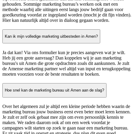
gehouden. Sommige marketing bureau’s werken ook met een
methode waarbij alle uitingen eerst langs jouw bedrijf gaan voor
goedkeuring voordat ze ingepland worden (mocht je dit fijn vinden).
Hier kan natuurlijk altijd over in dialoog gegaan worden.
Kan ik mijn volledige marketing uitbesteden in Amen?
Ja dat kan! Via ons formulier kun je precies aangeven wat je wilt.
Heb jij een grote aanvraag? Dan koppelen wij je aan marketing
bureau's uit Amen die grote opdrachten zoals dit aankunnen. Je zult
de Amense marketing partner wel altijd van input en terugkoppeling
moeten voorzien voor de beste resultaten te boeken.
Hoe snel kan de marketing bureau uit Amen aan de slag?
Over het algemeen zul je altijd een kleine periode hebben waarin de
marketing bureau jouw business eerst even beter moet leren kennen.
Je zult er zelf ook gebaat mee zijn om even persoonlijk kennis te
maken. We raden daarom ook af om een week voordat je
campagnes wilt starten op zoek te gaan naar een marketing bureau.
Er zit vaak tijd in opstart en strategie, dus plan dit even goed