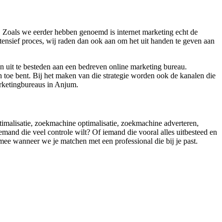
. Zoals we eerder hebben genoemd is internet marketing echt de
tensief proces, wij raden dan ook aan om het uit handen te geven aan
n uit te besteden aan een bedreven online marketing bureau.
n toe bent. Bij het maken van die strategie worden ook de kanalen die
arketingbureaus in Anjum.
ptimalisatie, zoekmachine optimalisatie, zoekmachine adverteren,
emand die veel controle wilt? Of iemand die vooral alles uitbesteed en
 mee wanneer we je matchen met een professional die bij je past.