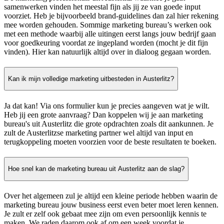
samenwerken vinden het meestal fijn als jij ze van goede input
voorziet. Heb je bijvoorbeeld brand-guidelines dan zal hier rekening
mee worden gehouden. Sommige marketing bureau’s werken ook
met een methode waarbij alle uitingen eerst langs jouw bedrijf gaan
voor goedkeuring voordat ze ingepland worden (mocht je dit fijn
vinden). Hier kan natuurlijk altijd over in dialoog gegaan worden.
Kan ik mijn volledige marketing uitbesteden in Austerlitz?
Ja dat kan! Via ons formulier kun je precies aangeven wat je wilt.
Heb jij een grote aanvraag? Dan koppelen wij je aan marketing
bureau's uit Austerlitz die grote opdrachten zoals dit aankunnen. Je
zult de Austerlitzse marketing partner wel altijd van input en
terugkoppeling moeten voorzien voor de beste resultaten te boeken.
Hoe snel kan de marketing bureau uit Austerlitz aan de slag?
Over het algemeen zul je altijd een kleine periode hebben waarin de
marketing bureau jouw business eerst even beter moet leren kennen.
Je zult er zelf ook gebaat mee zijn om even persoonlijk kennis te
maken. We raden daarom ook af om een week voordat je