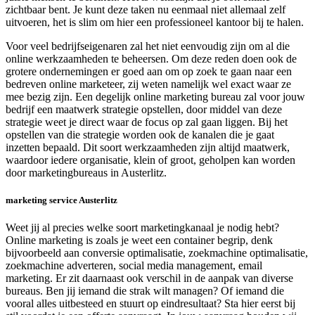
zichtbaar bent. Je kunt deze taken nu eenmaal niet allemaal zelf
uitvoeren, het is slim om hier een professioneel kantoor bij te halen.
Voor veel bedrijfseigenaren zal het niet eenvoudig zijn om al die
online werkzaamheden te beheersen. Om deze reden doen ook de
grotere ondernemingen er goed aan om op zoek te gaan naar een
bedreven online marketeer, zij weten namelijk wel exact waar ze
mee bezig zijn. Een degelijk online marketing bureau zal voor jouw
bedrijf een maatwerk strategie opstellen, door middel van deze
strategie weet je direct waar de focus op zal gaan liggen. Bij het
opstellen van die strategie worden ook de kanalen die je gaat
inzetten bepaald. Dit soort werkzaamheden zijn altijd maatwerk,
waardoor iedere organisatie, klein of groot, geholpen kan worden
door marketingbureaus in Austerlitz.
marketing service Austerlitz
Weet jij al precies welke soort marketingkanaal je nodig hebt?
Online marketing is zoals je weet een container begrip, denk
bijvoorbeeld aan conversie optimalisatie, zoekmachine optimalisatie,
zoekmachine adverteren, social media management, email
marketing. Er zit daarnaast ook verschil in de aanpak van diverse
bureaus. Ben jij iemand die strak wilt managen? Of iemand die
vooral alles uitbesteed en stuurt op eindresultaat? Sta hier eerst bij