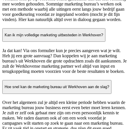
mee worden gehouden. Sommige marketing bureau’s werken ook
met een methode waarbij alle uitingen eerst langs jouw bedrijf gaan
voor goedkeuring voordat ze ingepland worden (mocht je dit fijn
vinden). Hier kan natuurlijk altijd over in dialoog gegaan worden.
Kan ik mijn volledige marketing uitbesteden in Werkhoven?
Ja dat kan! Via ons formulier kun je precies aangeven wat je wilt.
Heb jij een grote aanvraag? Dan koppelen wij je aan marketing
bureau's uit Werkhoven die grote opdrachten zoals dit aankunnen. Je
zult de Werkhovense marketing partner wel altijd van input en
terugkoppeling moeten voorzien voor de beste resultaten te boeken.
Hoe snel kan de marketing bureau uit Werkhoven aan de slag?
Over het algemeen zul je altijd een kleine periode hebben waarin de
marketing bureau jouw business eerst even beter moet leren kennen.
Je zult er zelf ook gebaat mee zijn om even persoonlijk kennis te
maken. We raden daarom ook af om een week voordat je
campagnes wilt starten op zoek te gaan naar een marketing bureau.
Er zit vaak tijd in opstart en strategie, dus plan dit even goed