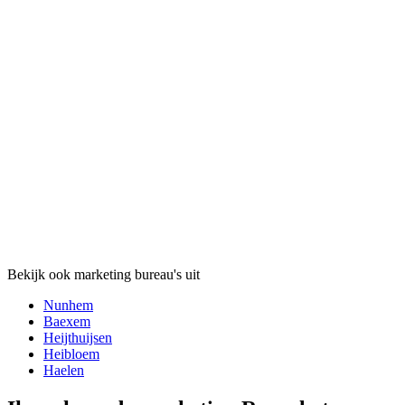
Bekijk ook marketing bureau's uit
Nunhem
Baexem
Heijthuijsen
Heibloem
Haelen