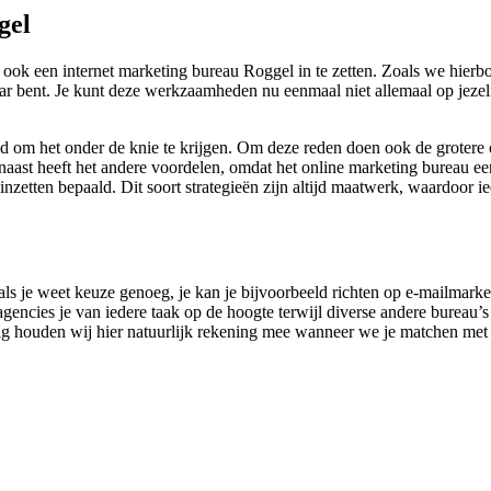
gel
ok een internet marketing bureau Roggel in te zetten. Zoals we hierb
aar bent. Je kunt deze werkzaamheden nu eenmaal niet allemaal op jezelf
ijd om het onder de knie te krijgen. Om deze reden doen ook de groter
aast heeft het andere voordelen, omdat het online marketing bureau een
inzetten bepaald. Dit soort strategieën zijn altijd maatwerk, waardoor 
als je weet keuze genoeg, je kan je bijvoorbeeld richten op e-mailmarke
encies je van iedere taak op de hoogte terwijl diverse andere bureau’s a
vraag houden wij hier natuurlijk rekening mee wanneer we je matchen met e