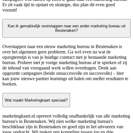
Er zit vaak tijd in opstart en strategie, dus plan dit even goed
vooruit!
Kan ik gemakkelijk overstappen naar een ander marketing bureau uit
Beutenaken?
Overstappen naar een nieuw marketing bureau in Beutenaken is
over het algemeen geen probleem. Ga wel even na wat de
opzegtermijn is van je huidige contract met je bestaande marketing
bureau. Probeer met je vorige marketing bureau af te spreken of zij
de inhoud van voorgaand werk willen overdragen. Denk aan
opgezette campagnes (beide onsuccesvolle en succesvolle) – hier
kan jouw nieuwe partner learnings uit halen om sneller resultaten te
boeken.
Wat maakt Marketingkaart speciaal?
marketingkaart.nl opereert volledig onafhankelijk van alle marketing
bureau's in Beutenaken. Wij zien welke marketing bureau's
beschikbaar zijn in Beutenaken en goed zijn in het uitvoeren van
jouw opdracht. Wij maken een koppeling tussen jou en drie