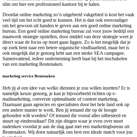
slim om hier een professioneel kantoor bij te halen.
Doordat online marketing zo’n uitgebreid vakgebied is kost het vaak
veel tijd om het echt goed te kunnen. Het is dan ook eenvoudiger
om het gewoon uit handen te geven aan een goed online marketing
bureau. Een goed online marketing bureau zal voor jouw bedrijf een
maatwerk strategie opstellen, door middel van deze strategie weet je
direct waar de focus op moet gaan liggen. Zo is het mogelijk dat je
op zoek bent naar een betere organische vindbaarheid, maar het is
ook mogelijk dat je genoeg hebt aan een sterke SEA campagne.
Samenvattend, iedere onderneming heeft baat bij het inschakelen
van een marketing Beutenaken.
marketing service Beutenaken
Heb jij al een idee van welke diensten je zou willen inzetten? Er is
namelijk keuze genoeg, je kan je bijvoorbeeld richten op e-
mailmarketing, conversie optimalisatie of content marketing.
Daarnaast gaan agencies en specialisten door het hele land ook op
een andere manier te werk. Ben jij iemand die op de hoogte
gehouden wilt worden? Of iemand die vooral alles uitbesteed en
stuurt op eindresultaat? Dit zijn dingen waar je even over moet
nadenken voordat je aan de slag gaat met een marketingbureau uit
Beutenaken. Wij doen natuurlijk ons best een ideale match voor jou