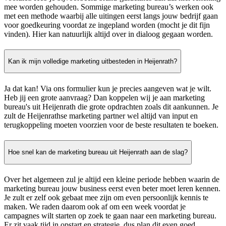
mee worden gehouden. Sommige marketing bureau’s werken ook
met een methode waarbij alle uitingen eerst langs jouw bedrijf gaan
voor goedkeuring voordat ze ingepland worden (mocht je dit fijn
vinden). Hier kan natuurlijk altijd over in dialoog gegaan worden.
Kan ik mijn volledige marketing uitbesteden in Heijenrath?
Ja dat kan! Via ons formulier kun je precies aangeven wat je wilt.
Heb jij een grote aanvraag? Dan koppelen wij je aan marketing
bureau's uit Heijenrath die grote opdrachten zoals dit aankunnen. Je
zult de Heijenrathse marketing partner wel altijd van input en
terugkoppeling moeten voorzien voor de beste resultaten te boeken.
Hoe snel kan de marketing bureau uit Heijenrath aan de slag?
Over het algemeen zul je altijd een kleine periode hebben waarin de
marketing bureau jouw business eerst even beter moet leren kennen.
Je zult er zelf ook gebaat mee zijn om even persoonlijk kennis te
maken. We raden daarom ook af om een week voordat je
campagnes wilt starten op zoek te gaan naar een marketing bureau.
Er zit vaak tijd in opstart en strategie, dus plan dit even goed