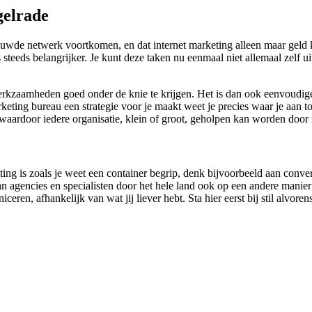
gelrade
uwde netwerk voortkomen, en dat internet marketing alleen maar geld 
teeds belangrijker. Je kunt deze taken nu eenmaal niet allemaal zelf ui
werkzaamheden goed onder de knie te krijgen. Het is dan ook eenvoudig
eting bureau een strategie voor je maakt weet je precies waar je aan to
 waardoor iedere organisatie, klein of groot, geholpen kan worden door
eting is zoals je weet een container begrip, denk bijvoorbeeld aan conv
 agencies en specialisten door het hele land ook op een andere manier 
eren, afhankelijk van wat jij liever hebt. Sta hier eerst bij stil alvore