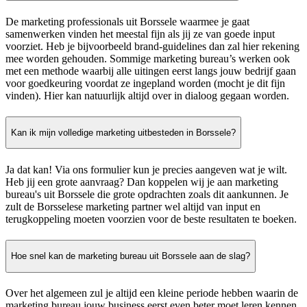
De marketing professionals uit Borssele waarmee je gaat
samenwerken vinden het meestal fijn als jij ze van goede input
voorziet. Heb je bijvoorbeeld brand-guidelines dan zal hier rekening
mee worden gehouden. Sommige marketing bureau’s werken ook
met een methode waarbij alle uitingen eerst langs jouw bedrijf gaan
voor goedkeuring voordat ze ingepland worden (mocht je dit fijn
vinden). Hier kan natuurlijk altijd over in dialoog gegaan worden.
Kan ik mijn volledige marketing uitbesteden in Borssele?
Ja dat kan! Via ons formulier kun je precies aangeven wat je wilt.
Heb jij een grote aanvraag? Dan koppelen wij je aan marketing
bureau's uit Borssele die grote opdrachten zoals dit aankunnen. Je
zult de Borsselese marketing partner wel altijd van input en
terugkoppeling moeten voorzien voor de beste resultaten te boeken.
Hoe snel kan de marketing bureau uit Borssele aan de slag?
Over het algemeen zul je altijd een kleine periode hebben waarin de
marketing bureau jouw business eerst even beter moet leren kennen.