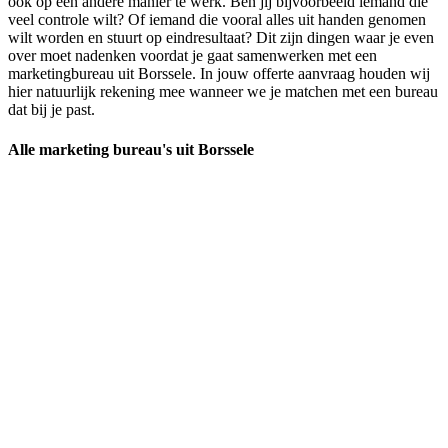
ook op een andere manier te werk. Ben jij bijvoorbeeld iemand die
veel controle wilt? Of iemand die vooral alles uit handen genomen
wilt worden en stuurt op eindresultaat? Dit zijn dingen waar je even
over moet nadenken voordat je gaat samenwerken met een
marketingbureau uit Borssele. In jouw offerte aanvraag houden wij
hier natuurlijk rekening mee wanneer we je matchen met een bureau
dat bij je past.
Alle marketing bureau's uit Borssele