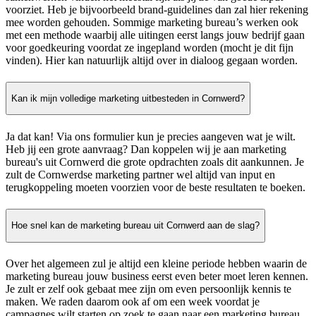
voorziet. Heb je bijvoorbeeld brand-guidelines dan zal hier rekening
mee worden gehouden. Sommige marketing bureau’s werken ook
met een methode waarbij alle uitingen eerst langs jouw bedrijf gaan
voor goedkeuring voordat ze ingepland worden (mocht je dit fijn
vinden). Hier kan natuurlijk altijd over in dialoog gegaan worden.
Kan ik mijn volledige marketing uitbesteden in Cornwerd?
Ja dat kan! Via ons formulier kun je precies aangeven wat je wilt.
Heb jij een grote aanvraag? Dan koppelen wij je aan marketing
bureau's uit Cornwerd die grote opdrachten zoals dit aankunnen. Je
zult de Cornwerdse marketing partner wel altijd van input en
terugkoppeling moeten voorzien voor de beste resultaten te boeken.
Hoe snel kan de marketing bureau uit Cornwerd aan de slag?
Over het algemeen zul je altijd een kleine periode hebben waarin de
marketing bureau jouw business eerst even beter moet leren kennen.
Je zult er zelf ook gebaat mee zijn om even persoonlijk kennis te
maken. We raden daarom ook af om een week voordat je
campagnes wilt starten op zoek te gaan naar een marketing bureau.