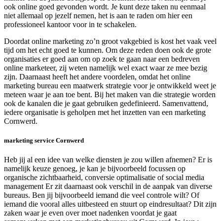
ook online goed gevonden wordt. Je kunt deze taken nu eenmaal
niet allemaal op jezelf nemen, het is aan te raden om hier een
professioneel kantoor voor in te schakelen.
Doordat online marketing zo’n groot vakgebied is kost het vaak veel
tijd om het echt goed te kunnen. Om deze reden doen ook de grote
organisaties er goed aan om op zoek te gaan naar een bedreven
online marketeer, zij weten namelijk wel exact waar ze mee bezig
zijn. Daarnaast heeft het andere voordelen, omdat het online
marketing bureau een maatwerk strategie voor je ontwikkeld weet je
meteen waar je aan toe bent. Bij het maken van die strategie worden
ook de kanalen die je gaat gebruiken gedefinieerd. Samenvattend,
iedere organisatie is geholpen met het inzetten van een marketing
Cornwerd.
marketing service Cornwerd
Heb jij al een idee van welke diensten je zou willen afnemen? Er is
namelijk keuze genoeg, je kan je bijvoorbeeld focussen op
organische zichtbaarheid, conversie optimalisatie of social media
management Er zit daarnaast ook verschil in de aanpak van diverse
bureaus. Ben jij bijvoorbeeld iemand die veel controle wilt? Of
iemand die vooral alles uitbesteed en stuurt op eindresultaat? Dit zijn
zaken waar je even over moet nadenken voordat je gaat