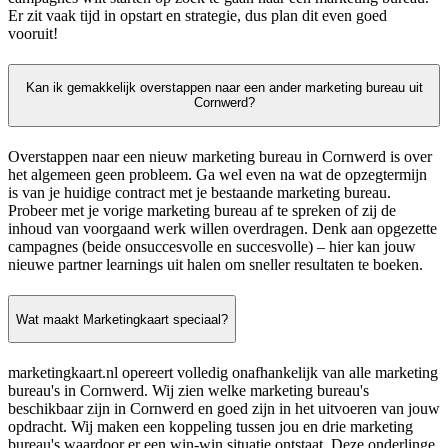
Er zit vaak tijd in opstart en strategie, dus plan dit even goed
vooruit!
Kan ik gemakkelijk overstappen naar een ander marketing bureau uit
Cornwerd?
Overstappen naar een nieuw marketing bureau in Cornwerd is over
het algemeen geen probleem. Ga wel even na wat de opzegtermijn
is van je huidige contract met je bestaande marketing bureau.
Probeer met je vorige marketing bureau af te spreken of zij de
inhoud van voorgaand werk willen overdragen. Denk aan opgezette
campagnes (beide onsuccesvolle en succesvolle) – hier kan jouw
nieuwe partner learnings uit halen om sneller resultaten te boeken.
Wat maakt Marketingkaart speciaal?
marketingkaart.nl opereert volledig onafhankelijk van alle marketing
bureau's in Cornwerd. Wij zien welke marketing bureau's
beschikbaar zijn in Cornwerd en goed zijn in het uitvoeren van jouw
opdracht. Wij maken een koppeling tussen jou en drie marketing
bureau's waardoor er een win-win situatie ontstaat. Deze onderlinge