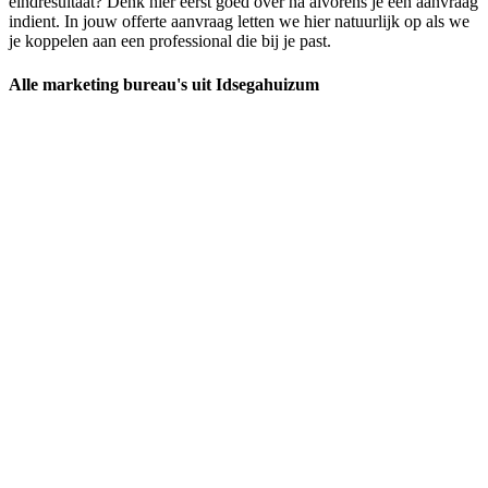
eindresultaat? Denk hier eerst goed over na alvorens je een aanvraag
indient. In jouw offerte aanvraag letten we hier natuurlijk op als we
je koppelen aan een professional die bij je past.
Alle marketing bureau's uit Idsegahuizum