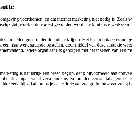
Lutte
omgeving voortkomen, en dat internet marketing niet nodig is. Zoals 
selijk dat je ook online goed gevonden wordt. Je kunt deze werkzaamhe
werkzaamheden goed onder de knie te krijgen. Het is dan ook eenvoudig
en maatwerk strategie opstellen, door middel van deze strategie weet j
amenvattend, iedere organisatie is geholpen met het inzetten van een m
 marketing is natuurlijk een breed begrip, denk bijvoorbeeld aan conver
il in de aanpak van diverse bureaus. Zo houden een aantal agencies je 
ta hier eerst bij stil alvorens je een offerte aanvraagt. In jouw aanvra