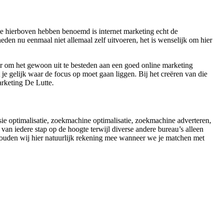
we hierboven hebben benoemd is internet marketing echt de
den nu eenmaal niet allemaal zelf uitvoeren, het is wenselijk om hier
er om het gewoon uit te besteden aan een goed online marketing
e gelijk waar de focus op moet gaan liggen. Bij het creëren van die
arketing De Lutte.
sie optimalisatie, zoekmachine optimalisatie, zoekmachine adverteren,
van iedere stap op de hoogte terwijl diverse andere bureau’s alleen
ag houden wij hier natuurlijk rekening mee wanneer we je matchen met