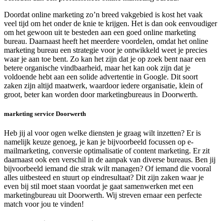
Doordat online marketing zo’n breed vakgebied is kost het vaak
veel tijd om het onder de knie te krijgen. Het is dan ook eenvoudiger
om het gewoon uit te besteden aan een goed online marketing
bureau. Daarnaast heeft het meerdere voordelen, omdat het online
marketing bureau een strategie voor je ontwikkeld weet je precies
waar je aan toe bent. Zo kan het zijn dat je op zoek bent naar een
betere organische vindbaarheid, maar het kan ook zijn dat je
voldoende hebt aan een solide advertentie in Google. Dit soort
zaken zijn altijd maatwerk, waardoor iedere organisatie, klein of
groot, beter kan worden door marketingbureaus in Doorwerth.
marketing service Doorwerth
Heb jij al voor ogen welke diensten je graag wilt inzetten? Er is
namelijk keuze genoeg, je kan je bijvoorbeeld focussen op e-
mailmarketing, conversie optimalisatie of content marketing. Er zit
daarnaast ook een verschil in de aanpak van diverse bureaus. Ben jij
bijvoorbeeld iemand die strak wilt managen? Of iemand die vooral
alles uitbesteed en stuurt op eindresultaat? Dit zijn zaken waar je
even bij stil moet staan voordat je gaat samenwerken met een
marketingbureau uit Doorwerth. Wij streven ernaar een perfecte
match voor jou te vinden!