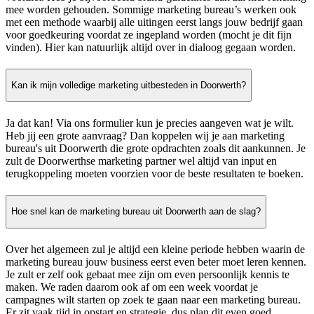
mee worden gehouden. Sommige marketing bureau’s werken ook
met een methode waarbij alle uitingen eerst langs jouw bedrijf gaan
voor goedkeuring voordat ze ingepland worden (mocht je dit fijn
vinden). Hier kan natuurlijk altijd over in dialoog gegaan worden.
Kan ik mijn volledige marketing uitbesteden in Doorwerth?
Ja dat kan! Via ons formulier kun je precies aangeven wat je wilt.
Heb jij een grote aanvraag? Dan koppelen wij je aan marketing
bureau's uit Doorwerth die grote opdrachten zoals dit aankunnen. Je
zult de Doorwerthse marketing partner wel altijd van input en
terugkoppeling moeten voorzien voor de beste resultaten te boeken.
Hoe snel kan de marketing bureau uit Doorwerth aan de slag?
Over het algemeen zul je altijd een kleine periode hebben waarin de
marketing bureau jouw business eerst even beter moet leren kennen.
Je zult er zelf ook gebaat mee zijn om even persoonlijk kennis te
maken. We raden daarom ook af om een week voordat je
campagnes wilt starten op zoek te gaan naar een marketing bureau.
Er zit vaak tijd in opstart en strategie, dus plan dit even goed