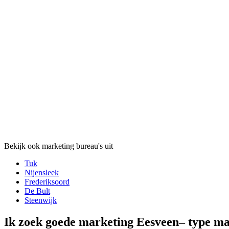
Bekijk ook marketing bureau's uit
Tuk
Nijensleek
Frederiksoord
De Bult
Steenwijk
Ik zoek goede marketing Eesveen– type m