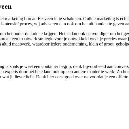
veen
net marketing bureau Eesveen in te schakelen. Online marketing is echte
eidsintensief proces, wij adviseren dan ook om het uit handen te geven 
 om het onder de knie te krijgen. Het is dan ook eenvoudiger om het g
ureau een maatwerk strategie voor je ontwikkeld weet je precies waar j
n altijd maatwerk, waardoor iedere onderneming, klein of groot, geho
ng is zoals je weet een container begrip, denk bijvoorbeeld aan conver
 experts door het hele land ook op een andere manier te werk. Zo houd
n wat jij liever hebt. Denk hier eerst goed over na voordat je een offer