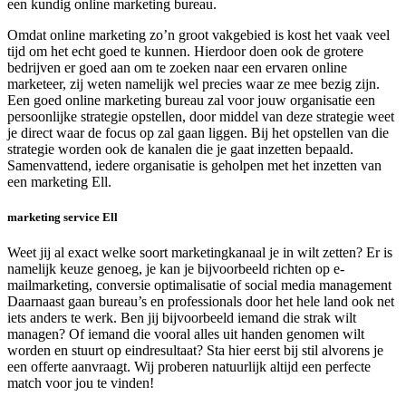
een kundig online marketing bureau.
Omdat online marketing zo’n groot vakgebied is kost het vaak veel
tijd om het echt goed te kunnen. Hierdoor doen ook de grotere
bedrijven er goed aan om te zoeken naar een ervaren online
marketeer, zij weten namelijk wel precies waar ze mee bezig zijn.
Een goed online marketing bureau zal voor jouw organisatie een
persoonlijke strategie opstellen, door middel van deze strategie weet
je direct waar de focus op zal gaan liggen. Bij het opstellen van die
strategie worden ook de kanalen die je gaat inzetten bepaald.
Samenvattend, iedere organisatie is geholpen met het inzetten van
een marketing Ell.
marketing service Ell
Weet jij al exact welke soort marketingkanaal je in wilt zetten? Er is
namelijk keuze genoeg, je kan je bijvoorbeeld richten op e-
mailmarketing, conversie optimalisatie of social media management
Daarnaast gaan bureau’s en professionals door het hele land ook net
iets anders te werk. Ben jij bijvoorbeeld iemand die strak wilt
managen? Of iemand die vooral alles uit handen genomen wilt
worden en stuurt op eindresultaat? Sta hier eerst bij stil alvorens je
een offerte aanvraagt. Wij proberen natuurlijk altijd een perfecte
match voor jou te vinden!