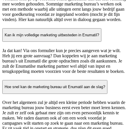
mee worden gehouden. Sommige marketing bureau’s werken ook
met een methode waarbij alle uitingen eerst langs jouw bedrijf gaan
voor goedkeuring voordat ze ingepland worden (mocht je dit fijn
vinden). Hier kan natuurlijk altijd over in dialoog gegaan worden.
Kan ik mijn volledige marketing uitbesteden in Enumatil?
Ja dat kan! Via ons formulier kun je precies aangeven wat je wilt.
Heb jij een grote aanvraag? Dan koppelen wij je aan marketing
bureau's uit Enumatil die grote opdrachten zoals dit aankunnen. Je
zult de Enumatilse marketing partner wel altijd van input en
terugkoppeling moeten voorzien voor de beste resultaten te boeken.
Hoe snel kan de marketing bureau uit Enumatil aan de slag?
Over het algemeen zul je altijd een kleine periode hebben waarin de
marketing bureau jouw business eerst even beter moet leren kennen.
Je zult er zelf ook gebaat mee zijn om even persoonlijk kennis te
maken. We raden daarom ook af om een week voordat je
campagnes wilt starten op zoek te gaan naar een marketing bureau.
Er zit vaak tijd in opstart en strategie, dus plan dit even goed