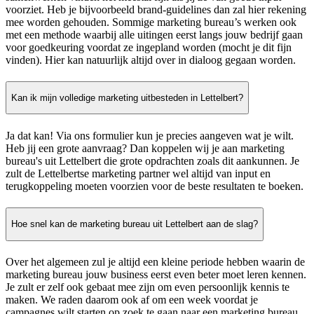
voorziet. Heb je bijvoorbeeld brand-guidelines dan zal hier rekening
mee worden gehouden. Sommige marketing bureau’s werken ook
met een methode waarbij alle uitingen eerst langs jouw bedrijf gaan
voor goedkeuring voordat ze ingepland worden (mocht je dit fijn
vinden). Hier kan natuurlijk altijd over in dialoog gegaan worden.
Kan ik mijn volledige marketing uitbesteden in Lettelbert?
Ja dat kan! Via ons formulier kun je precies aangeven wat je wilt.
Heb jij een grote aanvraag? Dan koppelen wij je aan marketing
bureau's uit Lettelbert die grote opdrachten zoals dit aankunnen. Je
zult de Lettelbertse marketing partner wel altijd van input en
terugkoppeling moeten voorzien voor de beste resultaten te boeken.
Hoe snel kan de marketing bureau uit Lettelbert aan de slag?
Over het algemeen zul je altijd een kleine periode hebben waarin de
marketing bureau jouw business eerst even beter moet leren kennen.
Je zult er zelf ook gebaat mee zijn om even persoonlijk kennis te
maken. We raden daarom ook af om een week voordat je
campagnes wilt starten op zoek te gaan naar een marketing bureau.