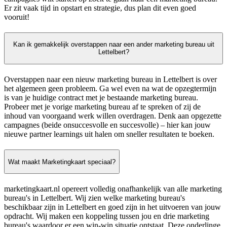
Er zit vaak tijd in opstart en strategie, dus plan dit even goed
vooruit!
Kan ik gemakkelijk overstappen naar een ander marketing bureau uit
Lettelbert?
Overstappen naar een nieuw marketing bureau in Lettelbert is over
het algemeen geen probleem. Ga wel even na wat de opzegtermijn
is van je huidige contract met je bestaande marketing bureau.
Probeer met je vorige marketing bureau af te spreken of zij de
inhoud van voorgaand werk willen overdragen. Denk aan opgezette
campagnes (beide onsuccesvolle en succesvolle) – hier kan jouw
nieuwe partner learnings uit halen om sneller resultaten te boeken.
Wat maakt Marketingkaart speciaal?
marketingkaart.nl opereert volledig onafhankelijk van alle marketing
bureau's in Lettelbert. Wij zien welke marketing bureau's
beschikbaar zijn in Lettelbert en goed zijn in het uitvoeren van jouw
opdracht. Wij maken een koppeling tussen jou en drie marketing
bureau's waardoor er een win-win situatie ontstaat. Deze onderlinge