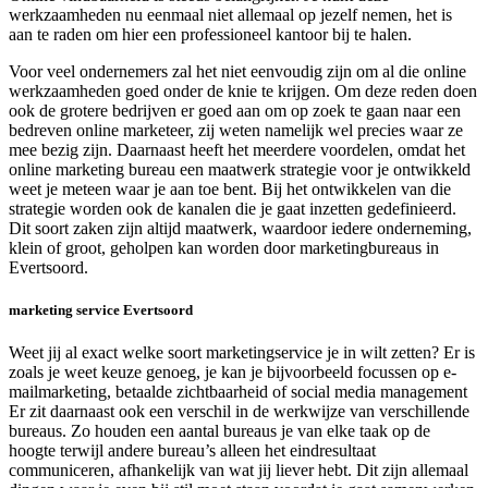
werkzaamheden nu eenmaal niet allemaal op jezelf nemen, het is
aan te raden om hier een professioneel kantoor bij te halen.
Voor veel ondernemers zal het niet eenvoudig zijn om al die online
werkzaamheden goed onder de knie te krijgen. Om deze reden doen
ook de grotere bedrijven er goed aan om op zoek te gaan naar een
bedreven online marketeer, zij weten namelijk wel precies waar ze
mee bezig zijn. Daarnaast heeft het meerdere voordelen, omdat het
online marketing bureau een maatwerk strategie voor je ontwikkeld
weet je meteen waar je aan toe bent. Bij het ontwikkelen van die
strategie worden ook de kanalen die je gaat inzetten gedefinieerd.
Dit soort zaken zijn altijd maatwerk, waardoor iedere onderneming,
klein of groot, geholpen kan worden door marketingbureaus in
Evertsoord.
marketing service Evertsoord
Weet jij al exact welke soort marketingservice je in wilt zetten? Er is
zoals je weet keuze genoeg, je kan je bijvoorbeeld focussen op e-
mailmarketing, betaalde zichtbaarheid of social media management
Er zit daarnaast ook een verschil in de werkwijze van verschillende
bureaus. Zo houden een aantal bureaus je van elke taak op de
hoogte terwijl andere bureau’s alleen het eindresultaat
communiceren, afhankelijk van wat jij liever hebt. Dit zijn allemaal