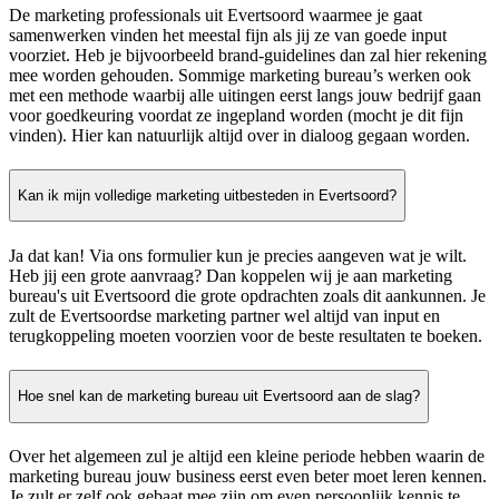
De marketing professionals uit Evertsoord waarmee je gaat
samenwerken vinden het meestal fijn als jij ze van goede input
voorziet. Heb je bijvoorbeeld brand-guidelines dan zal hier rekening
mee worden gehouden. Sommige marketing bureau’s werken ook
met een methode waarbij alle uitingen eerst langs jouw bedrijf gaan
voor goedkeuring voordat ze ingepland worden (mocht je dit fijn
vinden). Hier kan natuurlijk altijd over in dialoog gegaan worden.
Kan ik mijn volledige marketing uitbesteden in Evertsoord?
Ja dat kan! Via ons formulier kun je precies aangeven wat je wilt.
Heb jij een grote aanvraag? Dan koppelen wij je aan marketing
bureau's uit Evertsoord die grote opdrachten zoals dit aankunnen. Je
zult de Evertsoordse marketing partner wel altijd van input en
terugkoppeling moeten voorzien voor de beste resultaten te boeken.
Hoe snel kan de marketing bureau uit Evertsoord aan de slag?
Over het algemeen zul je altijd een kleine periode hebben waarin de
marketing bureau jouw business eerst even beter moet leren kennen.
Je zult er zelf ook gebaat mee zijn om even persoonlijk kennis te