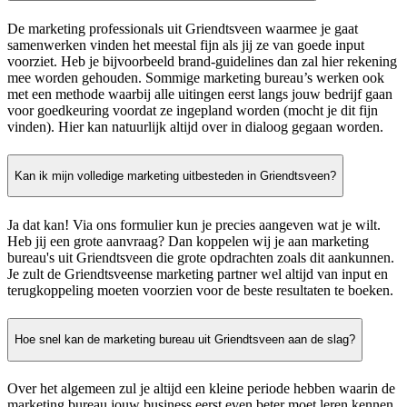
De marketing professionals uit Griendtsveen waarmee je gaat
samenwerken vinden het meestal fijn als jij ze van goede input
voorziet. Heb je bijvoorbeeld brand-guidelines dan zal hier rekening
mee worden gehouden. Sommige marketing bureau’s werken ook
met een methode waarbij alle uitingen eerst langs jouw bedrijf gaan
voor goedkeuring voordat ze ingepland worden (mocht je dit fijn
vinden). Hier kan natuurlijk altijd over in dialoog gegaan worden.
Kan ik mijn volledige marketing uitbesteden in Griendtsveen?
Ja dat kan! Via ons formulier kun je precies aangeven wat je wilt.
Heb jij een grote aanvraag? Dan koppelen wij je aan marketing
bureau's uit Griendtsveen die grote opdrachten zoals dit aankunnen.
Je zult de Griendtsveense marketing partner wel altijd van input en
terugkoppeling moeten voorzien voor de beste resultaten te boeken.
Hoe snel kan de marketing bureau uit Griendtsveen aan de slag?
Over het algemeen zul je altijd een kleine periode hebben waarin de
marketing bureau jouw business eerst even beter moet leren kennen.