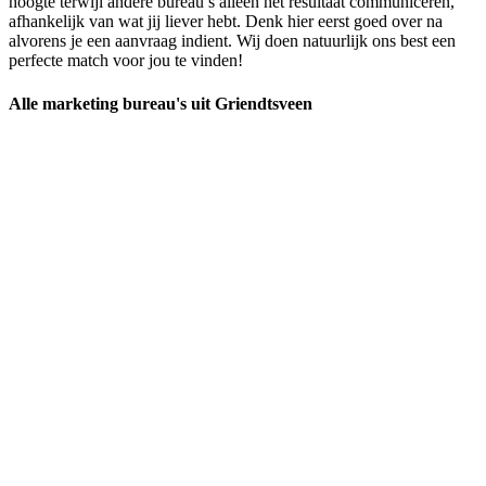
hoogte terwijl andere bureau’s alleen het resultaat communiceren,
afhankelijk van wat jij liever hebt. Denk hier eerst goed over na
alvorens je een aanvraag indient. Wij doen natuurlijk ons best een
perfecte match voor jou te vinden!
Alle marketing bureau's uit Griendtsveen