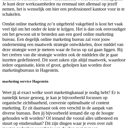
Je kunt deze werkzaamheden nu eenmaal niet allemaal op jezelf
nemen, het is wenselijk om hier een professioneel kantoor voor in te
schakelen.
Omdat online marketing zo’n uitgebreid vakgebied is kost het vaak
veel tijd om het onder de knie te krijgen. Het is dan ook eenvoudiger
om het gewoon uit te besteden aan een goed online marketing
bureau. Een degelijk online marketing bureau zal voor jouw
onderneming een maatwerk strategie ontwikkelen, door middel van
deze strategie weet je meteen waar de focus op zal gaan liggen. Bij
het creëren van die strategie worden ook de middelen die je gaat
inzetten gedefinieerd. Dit soort zaken zijn altijd maatwerk, waardoor
iedere organisatie, klein of groot, geholpen kan worden door
marketingbureaus in Hagestein.
marketing service Hagestein
Weet jij al exact welke soort marketingkanaal je nodig hebt? Er is
namelijk keuze genoeg, je kan je bijvoorbeeld focussen op
organische zichtbaarheid, conversie optimalisatie of content
marketing. Er zit daarnaast ook een verschil in de aanpak van
diverse bureaus. Ben jij bijvoorbeeld iemand die op de hoogte
gehouden wilt worden? Of iemand die vooral alles uitbesteed en
stuurt op eindresultaat? Dit zijn dingen waar je even over zult