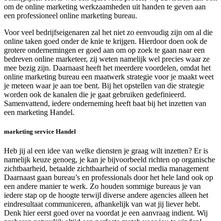
om de online marketing werkzaamheden uit handen te geven aan
een professioneel online marketing bureau.
Voor veel bedrijfseigenaren zal het niet zo eenvoudig zijn om al die
online taken goed onder de knie te krijgen. Hierdoor doen ook de
grotere ondernemingen er goed aan om op zoek te gaan naar een
bedreven online marketeer, zij weten namelijk wel precies waar ze
mee bezig zijn. Daarnaast heeft het meerdere voordelen, omdat het
online marketing bureau een maatwerk strategie voor je maakt weet
je meteen waar je aan toe bent. Bij het opstellen van die strategie
worden ook de kanalen die je gaat gebruiken gedefinieerd.
Samenvattend, iedere onderneming heeft baat bij het inzetten van
een marketing Handel.
marketing service Handel
Heb jij al een idee van welke diensten je graag wilt inzetten? Er is
namelijk keuze genoeg, je kan je bijvoorbeeld richten op organische
zichtbaarheid, betaalde zichtbaarheid of social media management
Daarnaast gaan bureau’s en professionals door het hele land ook op
een andere manier te werk. Zo houden sommige bureaus je van
iedere stap op de hoogte terwijl diverse andere agencies alleen het
eindresultaat communiceren, afhankelijk van wat jij liever hebt.
Denk hier eerst goed over na voordat je een aanvraag indient. Wij