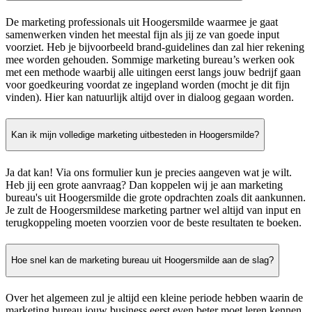
De marketing professionals uit Hoogersmilde waarmee je gaat
samenwerken vinden het meestal fijn als jij ze van goede input
voorziet. Heb je bijvoorbeeld brand-guidelines dan zal hier rekening
mee worden gehouden. Sommige marketing bureau’s werken ook
met een methode waarbij alle uitingen eerst langs jouw bedrijf gaan
voor goedkeuring voordat ze ingepland worden (mocht je dit fijn
vinden). Hier kan natuurlijk altijd over in dialoog gegaan worden.
Kan ik mijn volledige marketing uitbesteden in Hoogersmilde?
Ja dat kan! Via ons formulier kun je precies aangeven wat je wilt.
Heb jij een grote aanvraag? Dan koppelen wij je aan marketing
bureau's uit Hoogersmilde die grote opdrachten zoals dit aankunnen.
Je zult de Hoogersmildese marketing partner wel altijd van input en
terugkoppeling moeten voorzien voor de beste resultaten te boeken.
Hoe snel kan de marketing bureau uit Hoogersmilde aan de slag?
Over het algemeen zul je altijd een kleine periode hebben waarin de
marketing bureau jouw business eerst even beter moet leren kennen.