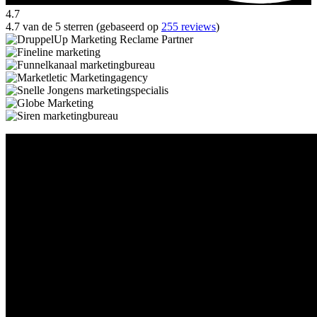
4.7
4.7 van de 5 sterren (gebaseerd op
255 reviews
)