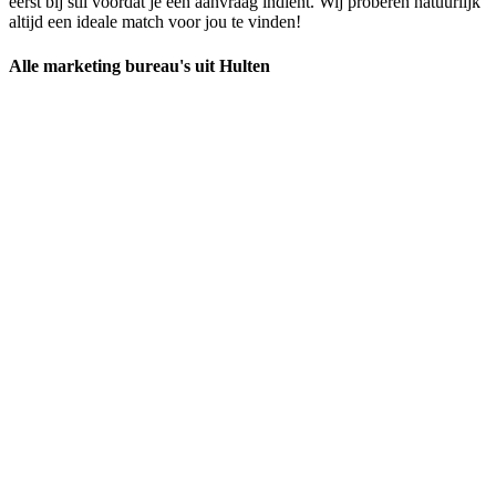
eerst bij stil voordat je een aanvraag indient. Wij proberen natuurlijk
altijd een ideale match voor jou te vinden!
Alle marketing bureau's uit Hulten