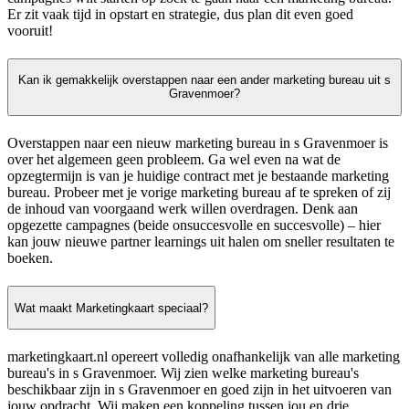
Er zit vaak tijd in opstart en strategie, dus plan dit even goed
vooruit!
Kan ik gemakkelijk overstappen naar een ander marketing bureau uit s
Gravenmoer?
Overstappen naar een nieuw marketing bureau in s Gravenmoer is
over het algemeen geen probleem. Ga wel even na wat de
opzegtermijn is van je huidige contract met je bestaande marketing
bureau. Probeer met je vorige marketing bureau af te spreken of zij
de inhoud van voorgaand werk willen overdragen. Denk aan
opgezette campagnes (beide onsuccesvolle en succesvolle) – hier
kan jouw nieuwe partner learnings uit halen om sneller resultaten te
boeken.
Wat maakt Marketingkaart speciaal?
marketingkaart.nl opereert volledig onafhankelijk van alle marketing
bureau's in s Gravenmoer. Wij zien welke marketing bureau's
beschikbaar zijn in s Gravenmoer en goed zijn in het uitvoeren van
jouw opdracht. Wij maken een koppeling tussen jou en drie