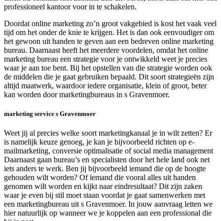
professioneel kantoor voor in te schakelen.
Doordat online marketing zo’n groot vakgebied is kost het vaak veel
tijd om het onder de knie te krijgen. Het is dan ook eenvoudiger om
het gewoon uit handen te geven aan een bedreven online marketing
bureau. Daarnaast heeft het meerdere voordelen, omdat het online
marketing bureau een strategie voor je ontwikkeld weet je precies
waar je aan toe bent. Bij het opstellen van die strategie worden ook
de middelen die je gaat gebruiken bepaald. Dit soort strategieën zijn
altijd maatwerk, waardoor iedere organisatie, klein of groot, beter
kan worden door marketingbureaus in s Gravenmoer.
marketing service s Gravenmoer
Weet jij al precies welke soort marketingkanaal je in wilt zetten? Er
is namelijk keuze genoeg, je kan je bijvoorbeeld richten op e-
mailmarketing, conversie optimalisatie of social media management
Daarnaast gaan bureau’s en specialisten door het hele land ook net
iets anders te werk. Ben jij bijvoorbeeld iemand die op de hoogte
gehouden wilt worden? Of iemand die vooral alles uit handen
genomen wilt worden en kijkt naar eindresultaat? Dit zijn zaken
waar je even bij stil moet staan voordat je gaat samenwerken met
een marketingbureau uit s Gravenmoer. In jouw aanvraag letten we
hier natuurlijk op wanneer we je koppelen aan een professional die