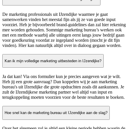
De marketing professionals uit IJzendijke waarmee je gaat
samenwerken vinden het meestal fijn als jij ze van goede input
voorziet. Heb je bijvoorbeeld brand-guidelines dan zal hier rekening
mee worden gehouden. Sommige marketing bureau’s werken ook
met een methode waarbij alle uitingen eerst langs jouw bedrijf gaan
voor goedkeuring voordat ze ingepland worden (mocht je dit fijn
vinden). Hier kan natuurlijk altijd over in dialoog gegaan worden.
Kan ik mijn volledige marketing uitbesteden in IJzendijke?
Ja dat kan! Via ons formulier kun je precies aangeven wat je wilt.
Heb jij een grote aanvraag? Dan koppelen wij je aan marketing
bureau's uit IJzendijke die grote opdrachten zoals dit aankunnen. Je
zult de IJzendijkese marketing partner wel altijd van input en
terugkoppeling moeten voorzien voor de beste resultaten te boeken.
Hoe snel kan de marketing bureau uit IJzendijke aan de slag?
Over het algemeen zul je altijd een kleine periode hebben waarin de