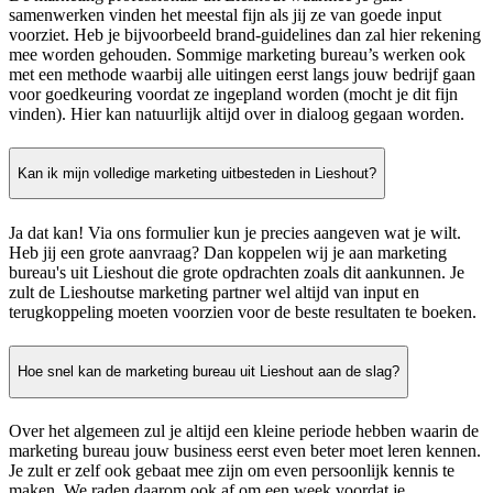
samenwerken vinden het meestal fijn als jij ze van goede input
voorziet. Heb je bijvoorbeeld brand-guidelines dan zal hier rekening
mee worden gehouden. Sommige marketing bureau’s werken ook
met een methode waarbij alle uitingen eerst langs jouw bedrijf gaan
voor goedkeuring voordat ze ingepland worden (mocht je dit fijn
vinden). Hier kan natuurlijk altijd over in dialoog gegaan worden.
Kan ik mijn volledige marketing uitbesteden in Lieshout?
Ja dat kan! Via ons formulier kun je precies aangeven wat je wilt.
Heb jij een grote aanvraag? Dan koppelen wij je aan marketing
bureau's uit Lieshout die grote opdrachten zoals dit aankunnen. Je
zult de Lieshoutse marketing partner wel altijd van input en
terugkoppeling moeten voorzien voor de beste resultaten te boeken.
Hoe snel kan de marketing bureau uit Lieshout aan de slag?
Over het algemeen zul je altijd een kleine periode hebben waarin de
marketing bureau jouw business eerst even beter moet leren kennen.
Je zult er zelf ook gebaat mee zijn om even persoonlijk kennis te
maken. We raden daarom ook af om een week voordat je