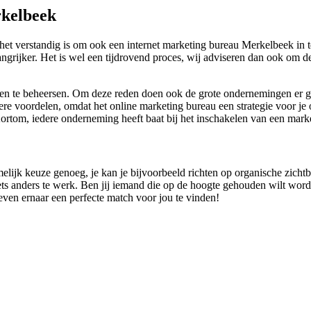
rkelbeek
 verstandig is om ook een internet marketing bureau Merkelbeek in te
langrijker. Het is wel een tijdrovend proces, wij adviseren dan ook o
aken te beheersen. Om deze reden doen ook de grote ondernemingen er g
re voordelen, omdat het online marketing bureau een strategie voor je o
Kortom, iedere onderneming heeft baat bij het inschakelen van een mar
namelijk keuze genoeg, je kan je bijvoorbeeld richten op organische zich
ets anders te werk. Ben jij iemand die op de hoogte gehouden wilt worde
reven ernaar een perfecte match voor jou te vinden!