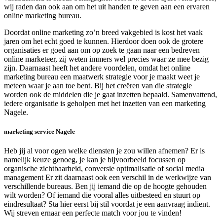
wij raden dan ook aan om het uit handen te geven aan een ervaren
online marketing bureau.
Doordat online marketing zo’n breed vakgebied is kost het vaak
jaren om het echt goed te kunnen. Hierdoor doen ook de grotere
organisaties er goed aan om op zoek te gaan naar een bedreven
online marketeer, zij weten immers wel precies waar ze mee bezig
zijn. Daarnaast heeft het andere voordelen, omdat het online
marketing bureau een maatwerk strategie voor je maakt weet je
meteen waar je aan toe bent. Bij het creëren van die strategie
worden ook de middelen die je gaat inzetten bepaald. Samenvattend,
iedere organisatie is geholpen met het inzetten van een marketing
Nagele.
marketing service Nagele
Heb jij al voor ogen welke diensten je zou willen afnemen? Er is
namelijk keuze genoeg, je kan je bijvoorbeeld focussen op
organische zichtbaarheid, conversie optimalisatie of social media
management Er zit daarnaast ook een verschil in de werkwijze van
verschillende bureaus. Ben jij iemand die op de hoogte gehouden
wilt worden? Of iemand die vooral alles uitbesteed en stuurt op
eindresultaat? Sta hier eerst bij stil voordat je een aanvraag indient.
Wij streven ernaar een perfecte match voor jou te vinden!