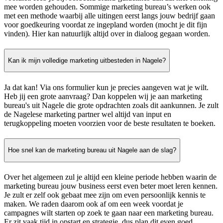
mee worden gehouden. Sommige marketing bureau’s werken ook
met een methode waarbij alle uitingen eerst langs jouw bedrijf gaan
voor goedkeuring voordat ze ingepland worden (mocht je dit fijn
vinden). Hier kan natuurlijk altijd over in dialoog gegaan worden.
Kan ik mijn volledige marketing uitbesteden in Nagele?
Ja dat kan! Via ons formulier kun je precies aangeven wat je wilt.
Heb jij een grote aanvraag? Dan koppelen wij je aan marketing
bureau's uit Nagele die grote opdrachten zoals dit aankunnen. Je zult
de Nagelese marketing partner wel altijd van input en
terugkoppeling moeten voorzien voor de beste resultaten te boeken.
Hoe snel kan de marketing bureau uit Nagele aan de slag?
Over het algemeen zul je altijd een kleine periode hebben waarin de
marketing bureau jouw business eerst even beter moet leren kennen.
Je zult er zelf ook gebaat mee zijn om even persoonlijk kennis te
maken. We raden daarom ook af om een week voordat je
campagnes wilt starten op zoek te gaan naar een marketing bureau.
Er zit vaak tijd in opstart en strategie, dus plan dit even goed