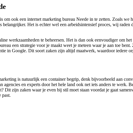
de
is om ook een internet marketing bureau Neede in te zetten. Zoals we 
 belangrijker. Het is echter wel een arbeidsintensief proces, wij raden
e online werkzaamheden te beheersen. Het is dan ook eenvoudiger om he
reau een strategie voor je maakt weet je meteen waar je aan toe bent. Z
ntie in Google. Dit soort zaken zijn altijd maatwerk, waardoor iedere 
 marketing is natuurlijk een container begrip, denk bijvoorbeeld aan con
 agencies en experts door het hele land ook net iets anders te werk. B
t? Dit zijn zaken waar je even bij stil moet staan voordat je gaat sam
 past.