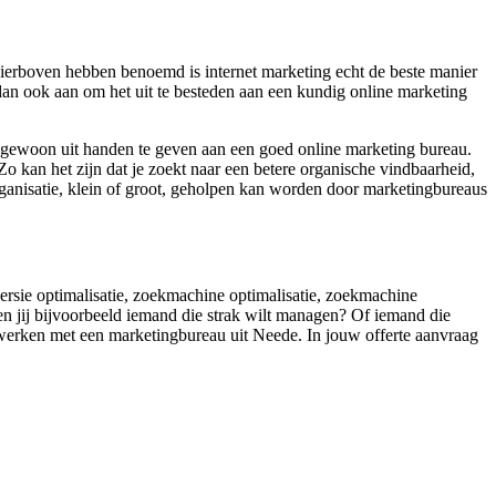
hierboven hebben benoemd is internet marketing echt de beste manier
 dan ook aan om het uit te besteden aan een kundig online marketing
t gewoon uit handen te geven aan een goed online marketing bureau.
o kan het zijn dat je zoekt naar een betere organische vindbaarheid,
organisatie, klein of groot, geholpen kan worden door marketingbureaus
versie optimalisatie, zoekmachine optimalisatie, zoekmachine
en jij bijvoorbeeld iemand die strak wilt managen? Of iemand die
enwerken met een marketingbureau uit Neede. In jouw offerte aanvraag