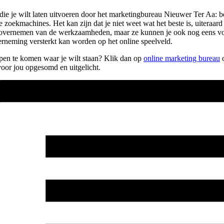
 die je wilt laten uitvoeren door het marketingbureau Nieuwer Ter Aa:
de zoekmachines. Het kan zijn dat je niet weet wat het beste is, uiteraar
r het overnemen van de werkzaamheden, maar ze kunnen je ook nog eens vo
neming versterkt kan worden op het online speelveld.
elpen te komen waar je wilt staan? Klik dan op
online marketing bureau
o
oor jou opgesomd en uitgelicht.