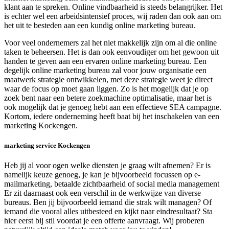
klant aan te spreken. Online vindbaarheid is steeds belangrijker. Het
is echter wel een arbeidsintensief proces, wij raden dan ook aan om
het uit te besteden aan een kundig online marketing bureau.
Voor veel ondernemers zal het niet makkelijk zijn om al die online
taken te beheersen. Het is dan ook eenvoudiger om het gewoon uit
handen te geven aan een ervaren online marketing bureau. Een
degelijk online marketing bureau zal voor jouw organisatie een
maatwerk strategie ontwikkelen, met deze strategie weet je direct
waar de focus op moet gaan liggen. Zo is het mogelijk dat je op
zoek bent naar een betere zoekmachine optimalisatie, maar het is
ook mogelijk dat je genoeg hebt aan een effectieve SEA campagne.
Kortom, iedere onderneming heeft baat bij het inschakelen van een
marketing Kockengen.
marketing service Kockengen
Heb jij al voor ogen welke diensten je graag wilt afnemen? Er is
namelijk keuze genoeg, je kan je bijvoorbeeld focussen op e-
mailmarketing, betaalde zichtbaarheid of social media management
Er zit daarnaast ook een verschil in de werkwijze van diverse
bureaus. Ben jij bijvoorbeeld iemand die strak wilt managen? Of
iemand die vooral alles uitbesteed en kijkt naar eindresultaat? Sta
hier eerst bij stil voordat je een offerte aanvraagt. Wij proberen