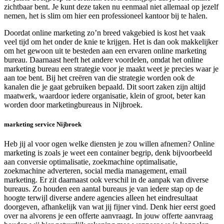
zichtbaar bent. Je kunt deze taken nu eenmaal niet allemaal op jezelf
nemen, het is slim om hier een professioneel kantoor bij te halen.
Doordat online marketing zo’n breed vakgebied is kost het vaak
veel tijd om het onder de knie te krijgen. Het is dan ook makkelijker
om het gewoon uit te besteden aan een ervaren online marketing
bureau. Daarnaast heeft het andere voordelen, omdat het online
marketing bureau een strategie voor je maakt weet je precies waar je
aan toe bent. Bij het creëren van die strategie worden ook de
kanalen die je gaat gebruiken bepaald. Dit soort zaken zijn altijd
maatwerk, waardoor iedere organisatie, klein of groot, beter kan
worden door marketingbureaus in Nijbroek.
marketing service Nijbroek
Heb jij al voor ogen welke diensten je zou willen afnemen? Online
marketing is zoals je weet een container begrip, denk bijvoorbeeld
aan conversie optimalisatie, zoekmachine optimalisatie,
zoekmachine adverteren, social media management, email
marketing. Er zit daarnaast ook verschil in de aanpak van diverse
bureaus. Zo houden een aantal bureaus je van iedere stap op de
hoogte terwijl diverse andere agencies alleen het eindresultaat
doorgeven, afhankelijk van wat jij fijner vind. Denk hier eerst goed
over na alvorens je een offerte aanvraagt. In jouw offerte aanvraag