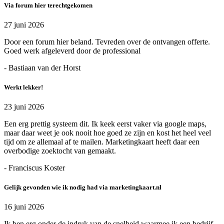
Via forum hier terechtgekomen
27 juni 2026
Door een forum hier beland. Tevreden over de ontvangen offerte.
Goed werk afgeleverd door de professional
- Bastiaan van der Horst
Werkt lekker!
23 juni 2026
Een erg prettig systeem dit. Ik keek eerst vaker via google maps,
maar daar weet je ook nooit hoe goed ze zijn en kost het heel veel
tijd om ze allemaal af te mailen. Marketingkaart heeft daar een
overbodige zoektocht van gemaakt.
- Franciscus Koster
Gelijk gevonden wie ik nodig had via marketingkaart.nl
16 juni 2026
Ik ben erg onder de indruk van de snelheid waarmee ik een bedrijf