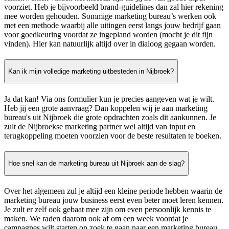
voorziet. Heb je bijvoorbeeld brand-guidelines dan zal hier rekening
mee worden gehouden. Sommige marketing bureau’s werken ook
met een methode waarbij alle uitingen eerst langs jouw bedrijf gaan
voor goedkeuring voordat ze ingepland worden (mocht je dit fijn
vinden). Hier kan natuurlijk altijd over in dialoog gegaan worden.
Kan ik mijn volledige marketing uitbesteden in Nijbroek?
Ja dat kan! Via ons formulier kun je precies aangeven wat je wilt.
Heb jij een grote aanvraag? Dan koppelen wij je aan marketing
bureau's uit Nijbroek die grote opdrachten zoals dit aankunnen. Je
zult de Nijbroekse marketing partner wel altijd van input en
terugkoppeling moeten voorzien voor de beste resultaten te boeken.
Hoe snel kan de marketing bureau uit Nijbroek aan de slag?
Over het algemeen zul je altijd een kleine periode hebben waarin de
marketing bureau jouw business eerst even beter moet leren kennen.
Je zult er zelf ook gebaat mee zijn om even persoonlijk kennis te
maken. We raden daarom ook af om een week voordat je
campagnes wilt starten op zoek te gaan naar een marketing bureau.