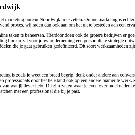
rdwijk
et marketing bureau Noordwijk in te zetten. Online marketing is echter
drovend proces, wij raden dan ook aan om het uit te besteden aan een erv
online taken te beheersen. Hierdoor doen ook de grotere bedrijven er g
ting bureau zal voor jouw onderneming een persoonlijke strategie ontw
delen die je gaat gebruiken gedefinieerd. Dit soort werkzaamheden zijn 
rketing is zoals je weet een breed begrip, denk onder andere aan conver
 professionals door het hele land ook op een andere manier te werk. Z
jk van wat jij liever hebt. Dit zijn zaken waar je even over moet naden
tchen met een professional die bij je past.