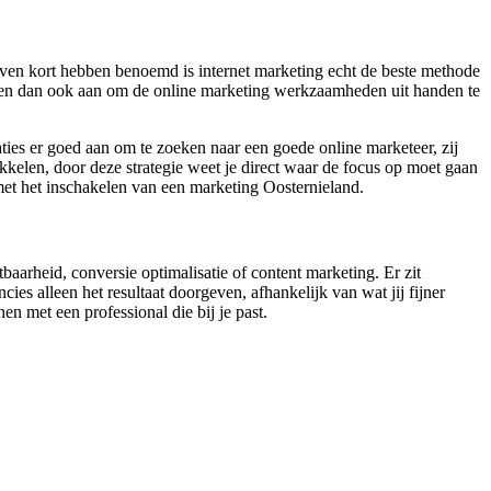
even kort hebben benoemd is internet marketing echt de beste methode
raden dan ook aan om de online marketing werkzaamheden uit handen te
ties er goed aan om te zoeken naar een goede online marketeer, zij
kkelen, door deze strategie weet je direct waar de focus op moet gaan
met het inschakelen van een marketing Oosternieland.
tbaarheid, conversie optimalisatie of content marketing. Er zit
es alleen het resultaat doorgeven, afhankelijk van wat jij fijner
en met een professional die bij je past.