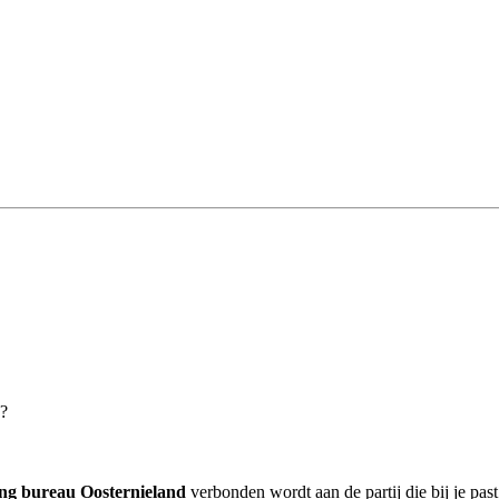
d?
ing bureau Oosternieland
verbonden wordt aan de partij die bij je past