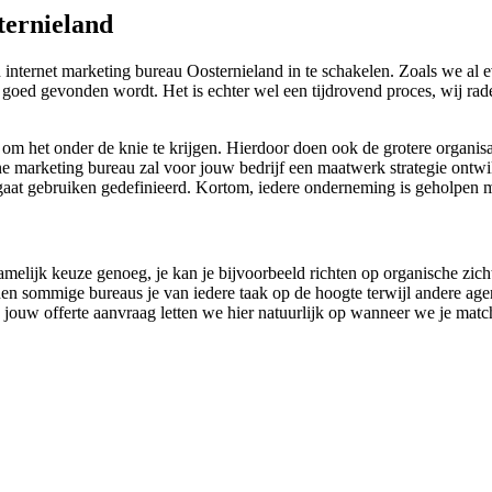
ternieland
internet marketing bureau Oosternieland in te schakelen. Zoals we al 
ne goed gevonden wordt. Het is echter wel een tijdrovend proces, wij 
om het onder de knie te krijgen. Hierdoor doen ook de grotere organisa
ne marketing bureau zal voor jouw bedrijf een maatwerk strategie ontwi
 gaat gebruiken gedefinieerd. Kortom, iedere onderneming is geholpen 
namelijk keuze genoeg, je kan je bijvoorbeeld richten op organische zich
n sommige bureaus je van iedere taak op de hoogte terwijl andere agenci
 jouw offerte aanvraag letten we hier natuurlijk op wanneer we je match