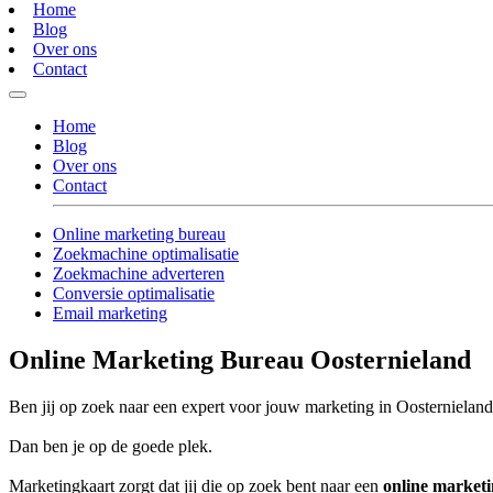
Home
Blog
Over ons
Contact
Home
Blog
Over ons
Contact
Online marketing bureau
Zoekmachine optimalisatie
Zoekmachine adverteren
Conversie optimalisatie
Email marketing
Online Marketing Bureau Oosternieland
Ben jij op zoek naar een expert voor jouw marketing in Oosternielan
Dan ben je op de goede plek.
Marketingkaart zorgt dat jij die op zoek bent naar een
online market