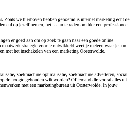
is. Zoals we hierboven hebben genoemd is internet marketing echt de
emaal op jezelf nemen, het is aan te raden om hier een professioneel
mingen er goed aan om op zoek te gaan naar een goede online
n maatwerk strategie voor je ontwikkeld weet je meteen waar je aan
olpen met het inschakelen van een marketing Oosterwolde.
malisatie, zoekmachine optimalisatie, zoekmachine adverteren, social
 op de hoogte gehouden wilt worden? Of iemand die vooral alles uit
samenwerken met een marketingbureau uit Oosterwolde. In jouw