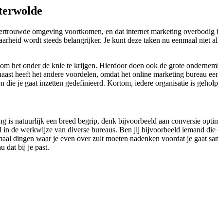
terwolde
vertrouwde omgeving voortkomen, en dat internet marketing overbodig 
heid wordt steeds belangrijker. Je kunt deze taken nu eenmaal niet all
n om het onder de knie te krijgen. Hierdoor doen ook de grote onderne
naast heeft het andere voordelen, omdat het online marketing bureau ee
n die je gaat inzetten gedefinieerd. Kortom, iedere organisatie is geh
ing is natuurlijk een breed begrip, denk bijvoorbeeld aan conversie opti
 in de werkwijze van diverse bureaus. Ben jij bijvoorbeeld iemand die
lemaal dingen waar je even over zult moeten nadenken voordat je gaat 
 dat bij je past.