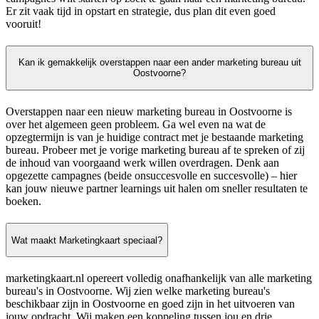
Er zit vaak tijd in opstart en strategie, dus plan dit even goed
vooruit!
Kan ik gemakkelijk overstappen naar een ander marketing bureau uit
Oostvoorne?
Overstappen naar een nieuw marketing bureau in Oostvoorne is
over het algemeen geen probleem. Ga wel even na wat de
opzegtermijn is van je huidige contract met je bestaande marketing
bureau. Probeer met je vorige marketing bureau af te spreken of zij
de inhoud van voorgaand werk willen overdragen. Denk aan
opgezette campagnes (beide onsuccesvolle en succesvolle) – hier
kan jouw nieuwe partner learnings uit halen om sneller resultaten te
boeken.
Wat maakt Marketingkaart speciaal?
marketingkaart.nl opereert volledig onafhankelijk van alle marketing
bureau's in Oostvoorne. Wij zien welke marketing bureau's
beschikbaar zijn in Oostvoorne en goed zijn in het uitvoeren van
jouw opdracht. Wij maken een koppeling tussen jou en drie