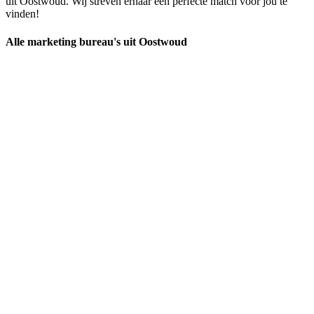
uit Oostwoud. Wij streven ernaar een perfecte match voor jou te
vinden!
Alle marketing bureau's uit Oostwoud