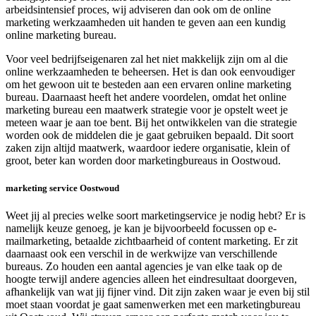
arbeidsintensief proces, wij adviseren dan ook om de online
marketing werkzaamheden uit handen te geven aan een kundig
online marketing bureau.
Voor veel bedrijfseigenaren zal het niet makkelijk zijn om al die
online werkzaamheden te beheersen. Het is dan ook eenvoudiger
om het gewoon uit te besteden aan een ervaren online marketing
bureau. Daarnaast heeft het andere voordelen, omdat het online
marketing bureau een maatwerk strategie voor je opstelt weet je
meteen waar je aan toe bent. Bij het ontwikkelen van die strategie
worden ook de middelen die je gaat gebruiken bepaald. Dit soort
zaken zijn altijd maatwerk, waardoor iedere organisatie, klein of
groot, beter kan worden door marketingbureaus in Oostwoud.
marketing service Oostwoud
Weet jij al precies welke soort marketingservice je nodig hebt? Er is
namelijk keuze genoeg, je kan je bijvoorbeeld focussen op e-
mailmarketing, betaalde zichtbaarheid of content marketing. Er zit
daarnaast ook een verschil in de werkwijze van verschillende
bureaus. Zo houden een aantal agencies je van elke taak op de
hoogte terwijl andere agencies alleen het eindresultaat doorgeven,
afhankelijk van wat jij fijner vind. Dit zijn zaken waar je even bij stil
moet staan voordat je gaat samenwerken met een marketingbureau