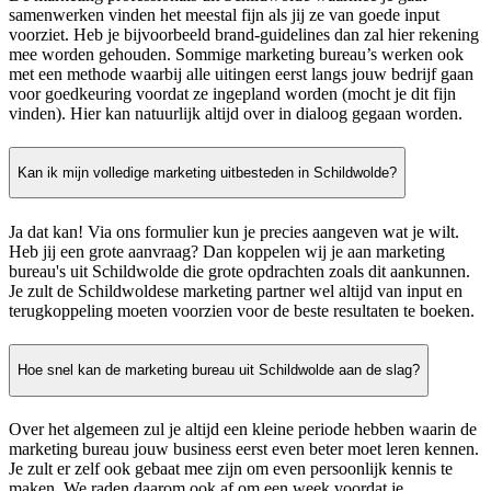
samenwerken vinden het meestal fijn als jij ze van goede input
voorziet. Heb je bijvoorbeeld brand-guidelines dan zal hier rekening
mee worden gehouden. Sommige marketing bureau’s werken ook
met een methode waarbij alle uitingen eerst langs jouw bedrijf gaan
voor goedkeuring voordat ze ingepland worden (mocht je dit fijn
vinden). Hier kan natuurlijk altijd over in dialoog gegaan worden.
Kan ik mijn volledige marketing uitbesteden in Schildwolde?
Ja dat kan! Via ons formulier kun je precies aangeven wat je wilt.
Heb jij een grote aanvraag? Dan koppelen wij je aan marketing
bureau's uit Schildwolde die grote opdrachten zoals dit aankunnen.
Je zult de Schildwoldese marketing partner wel altijd van input en
terugkoppeling moeten voorzien voor de beste resultaten te boeken.
Hoe snel kan de marketing bureau uit Schildwolde aan de slag?
Over het algemeen zul je altijd een kleine periode hebben waarin de
marketing bureau jouw business eerst even beter moet leren kennen.
Je zult er zelf ook gebaat mee zijn om even persoonlijk kennis te
maken. We raden daarom ook af om een week voordat je