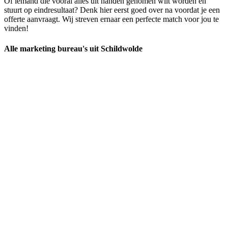
Of iemand die vooral alles uit handen genomen wilt worden en
stuurt op eindresultaat? Denk hier eerst goed over na voordat je een
offerte aanvraagt. Wij streven ernaar een perfecte match voor jou te
vinden!
Alle marketing bureau's uit Schildwolde