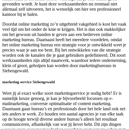
gevonden wordt. Je kunt deze werkzaamheden nu eenmaal niet
allemaal zelf uitvoeren, het is wenselijk om hier een professioneel
kantoor bij te halen.
Doordat online marketing zo’n uitgebreid vakgebied is kost het vaak
veel tijd om het onder de knie te krijgen. Het is dan ook makkelijker
om het gewoon uit handen te geven aan een bedreven online
marketing bureau. Daarnaast heeft het meerdere voordelen, omdat
het online marketing bureau een strategie voor je ontwikkeld weet je
precies waar je aan toe bent. Bij het ontwikkelen van die strategie
worden ook de kanalen die je gaat gebruiken gedefinieerd. Dit soort
werkzaamheden zijn altijd maatwerk, waardoor iedere onderneming,
klein of groot, geholpen kan worden door marketingbureaus in
Siebengewald.
marketing service Siebengewald
Weet jij al exact welke soort marketingservice je nodig hebt? Er is
namelijk keuze genoeg, je kan je bijvoorbeeld focussen op e-
mailmarketing, conversie optimalisatie of content marketing.
Daarnaast gaan bureau’s en professionals door het hele land ook net
iets anders te werk. Zo houden een aantal agencies je van elke taak
op de hoogte terwijl diverse andere bureau’s alleen het resultaat
communiceren, afhankelijk van wat jij liever hebt. Dit zijn dingen