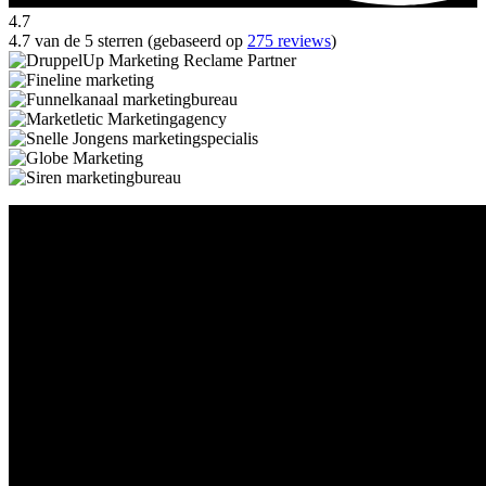
4.7
4.7 van de 5 sterren (gebaseerd op
275 reviews
)