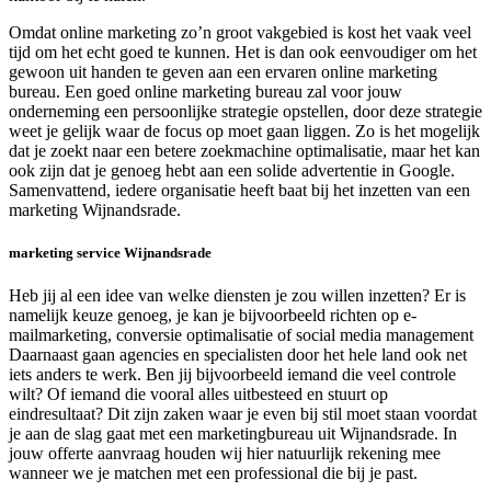
Omdat online marketing zo’n groot vakgebied is kost het vaak veel
tijd om het echt goed te kunnen. Het is dan ook eenvoudiger om het
gewoon uit handen te geven aan een ervaren online marketing
bureau. Een goed online marketing bureau zal voor jouw
onderneming een persoonlijke strategie opstellen, door deze strategie
weet je gelijk waar de focus op moet gaan liggen. Zo is het mogelijk
dat je zoekt naar een betere zoekmachine optimalisatie, maar het kan
ook zijn dat je genoeg hebt aan een solide advertentie in Google.
Samenvattend, iedere organisatie heeft baat bij het inzetten van een
marketing Wijnandsrade.
marketing service Wijnandsrade
Heb jij al een idee van welke diensten je zou willen inzetten? Er is
namelijk keuze genoeg, je kan je bijvoorbeeld richten op e-
mailmarketing, conversie optimalisatie of social media management
Daarnaast gaan agencies en specialisten door het hele land ook net
iets anders te werk. Ben jij bijvoorbeeld iemand die veel controle
wilt? Of iemand die vooral alles uitbesteed en stuurt op
eindresultaat? Dit zijn zaken waar je even bij stil moet staan voordat
je aan de slag gaat met een marketingbureau uit Wijnandsrade. In
jouw offerte aanvraag houden wij hier natuurlijk rekening mee
wanneer we je matchen met een professional die bij je past.