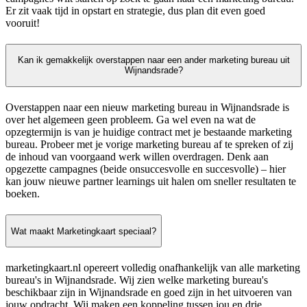
Er zit vaak tijd in opstart en strategie, dus plan dit even goed
vooruit!
Kan ik gemakkelijk overstappen naar een ander marketing bureau uit
Wijnandsrade?
Overstappen naar een nieuw marketing bureau in Wijnandsrade is
over het algemeen geen probleem. Ga wel even na wat de
opzegtermijn is van je huidige contract met je bestaande marketing
bureau. Probeer met je vorige marketing bureau af te spreken of zij
de inhoud van voorgaand werk willen overdragen. Denk aan
opgezette campagnes (beide onsuccesvolle en succesvolle) – hier
kan jouw nieuwe partner learnings uit halen om sneller resultaten te
boeken.
Wat maakt Marketingkaart speciaal?
marketingkaart.nl opereert volledig onafhankelijk van alle marketing
bureau's in Wijnandsrade. Wij zien welke marketing bureau's
beschikbaar zijn in Wijnandsrade en goed zijn in het uitvoeren van
jouw opdracht. Wij maken een koppeling tussen jou en drie