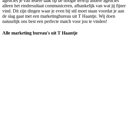
agencies je van iedere taak op de hoogte terwijl andere agencies
alleen het eindresultaat communiceren, afhankelijk van wat jij fijner
vind. Dit zijn dingen waar je even bij stil moet staan voordat je aan
de slag gaat met een marketingbureau uit T Haantje. Wij doen
natuurlijk ons best een perfecte match voor jou te vinden!
Alle marketing bureau's uit T Haantje