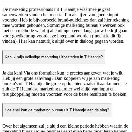
De marketing professionals uit T Haantje waarmee je gaat
samenwerken vinden het meestal fijn als jij ze van goede input
voorziet. Heb je bijvoorbeeld brand-guidelines dan zal hier rekening
mee worden gehouden. Sommige marketing bureau’s werken ook
met een methode waarbij alle uitingen eerst langs jouw bedrijf gaan
voor goedkeuring voordat ze ingepland worden (mocht je dit fijn
vinden). Hier kan natuurlijk altijd over in dialoog gegaan worden.
Kan ik mijn volledige marketing uitbesteden in T Haantje?
Ja dat kan! Via ons formulier kun je precies aangeven wat je wilt.
Heb jij een grote aanvraag? Dan koppelen wij je aan marketing
bureau's uit T Haantje die grote opdrachten zoals dit aankunnen. Je
zult de T Haantjese marketing partner wel altijd van input en
terugkoppeling moeten voorzien voor de beste resultaten te boeken.
Hoe snel kan de marketing bureau uit T Haantje aan de slag?
Over het algemeen zul je altijd een kleine periode hebben waarin de
marketing bureau jouw business eerst even beter moet leren kennen.