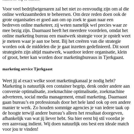
Voor veel bedrijfseigenaren zal het niet zo eenvoudig zijn om al die
online werkzaamheden te beheersen. Om deze reden doen ook de
grote organisaties er goed aan om op zoek te gaan naar een
bedreven online marketeer, zij weten namelijk wel precies waar ze
mee bezig zijn. Daarnaast heeft het meerdere voordelen, omdat het
online marketing bureau een maatwerk strategie voor je opstelt weet
je meteen waar je aan toe bent. Bij het creëren van die strategie
worden ook de middelen die je gaat inzetten gedefinieerd. Dit soort
strategieën zijn altijd maatwerk, waardoor iedere organisatie, klein
of groot, beter kan worden door marketingbureaus in Tjerkgaast.
marketing service Tjerkgaast
Weet jij al exact welke soort marketingkanaal je nodig hebt?
Marketing is natuurlijk een container begrip, denk onder andere aan
conversie optimalisatie, zoekmachine optimalisatie, zoekmachine
adverteren, social media management, email marketing. Daarnaast
gaan bureau’s en professionals door het hele land ook op een andere
manier te werk. Zo houden sommige agencies je van iedere taak op
de hoogte terwijl andere bureau’s alleen het resultaat doorgeven,
afhankelijk van wat jij liever hebt. Sta hier eerst bij stil voordat je
een aanvraag indient. Wij doen natuurlijk ons best een ideale match
voor jou te vinden!