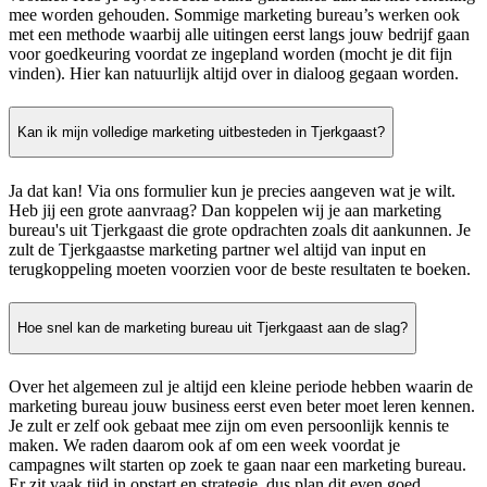
mee worden gehouden. Sommige marketing bureau’s werken ook
met een methode waarbij alle uitingen eerst langs jouw bedrijf gaan
voor goedkeuring voordat ze ingepland worden (mocht je dit fijn
vinden). Hier kan natuurlijk altijd over in dialoog gegaan worden.
Kan ik mijn volledige marketing uitbesteden in Tjerkgaast?
Ja dat kan! Via ons formulier kun je precies aangeven wat je wilt.
Heb jij een grote aanvraag? Dan koppelen wij je aan marketing
bureau's uit Tjerkgaast die grote opdrachten zoals dit aankunnen. Je
zult de Tjerkgaastse marketing partner wel altijd van input en
terugkoppeling moeten voorzien voor de beste resultaten te boeken.
Hoe snel kan de marketing bureau uit Tjerkgaast aan de slag?
Over het algemeen zul je altijd een kleine periode hebben waarin de
marketing bureau jouw business eerst even beter moet leren kennen.
Je zult er zelf ook gebaat mee zijn om even persoonlijk kennis te
maken. We raden daarom ook af om een week voordat je
campagnes wilt starten op zoek te gaan naar een marketing bureau.
Er zit vaak tijd in opstart en strategie, dus plan dit even goed