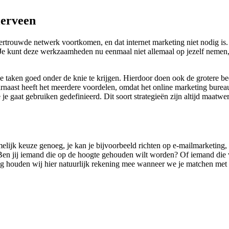
lerveen
ertrouwde netwerk voortkomen, en dat internet marketing niet nodig is.
. Je kunt deze werkzaamheden nu eenmaal niet allemaal op jezelf nemen, 
ine taken goed onder de knie te krijgen. Hierdoor doen ook de grotere b
rnaast heeft het meerdere voordelen, omdat het online marketing bureau 
e je gaat gebruiken gedefinieerd. Dit soort strategieën zijn altijd maat
amelijk keuze genoeg, je kan je bijvoorbeeld richten op e-mailmarketing,
Ben jij iemand die op de hoogte gehouden wilt worden? Of iemand die voo
ag houden wij hier natuurlijk rekening mee wanneer we je matchen met e