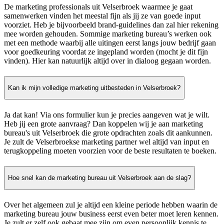
De marketing professionals uit Velserbroek waarmee je gaat
samenwerken vinden het meestal fijn als jij ze van goede input
voorziet. Heb je bijvoorbeeld brand-guidelines dan zal hier rekening
mee worden gehouden. Sommige marketing bureau’s werken ook
met een methode waarbij alle uitingen eerst langs jouw bedrijf gaan
voor goedkeuring voordat ze ingepland worden (mocht je dit fijn
vinden). Hier kan natuurlijk altijd over in dialoog gegaan worden.
Kan ik mijn volledige marketing uitbesteden in Velserbroek?
Ja dat kan! Via ons formulier kun je precies aangeven wat je wilt.
Heb jij een grote aanvraag? Dan koppelen wij je aan marketing
bureau's uit Velserbroek die grote opdrachten zoals dit aankunnen.
Je zult de Velserbroekse marketing partner wel altijd van input en
terugkoppeling moeten voorzien voor de beste resultaten te boeken.
Hoe snel kan de marketing bureau uit Velserbroek aan de slag?
Over het algemeen zul je altijd een kleine periode hebben waarin de
marketing bureau jouw business eerst even beter moet leren kennen.
Je zult er zelf ook gebaat mee zijn om even persoonlijk kennis te