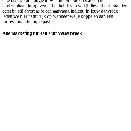
elke taak op de hoogte terwijl andere bureau’s alleen het
eindresultaat doorgeven, afhankelijk van wat jij liever hebt. Sta hier
eerst bij stil alvorens je een aanvraag indient. In jouw aanvraag
letten we hier natuurlijk op wanneer we je koppelen aan een
professional die bij je past.
Alle marketing bureau's uit Velserbroek